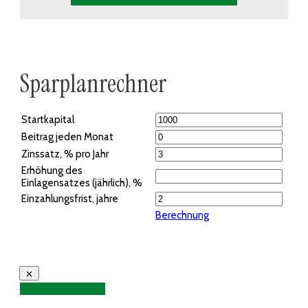
Sparplanrechner
Startkapital
Beitrag jeden Monat
Zinssatz, % pro Jahr
Erhöhung des
Einlagensatzes (jährlich), %
Einzahlungsfrist, jahre
Berechnung
LATEST POSTS